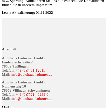
bzw. Sperrung. Kontaktieren Sie uns auf Wunsch. Die Kontaktdaten
finden Sie in unserem Impressum.
Letzte Aktualisierung: 01.11.2022
Anschrift
Autohaus Ladurner GmbH
Fau­len­bach­stra­ße 2
78532 Tutt­lin­gen
Telefon:
+49 (0)7461-12011
Mail:
info@au­to­haus-lad­ur­ner.de
Autohaus Ladurner GmbH
Nunnensteig 10
78052 Villingen-Schwenningen
Telefon:
+49 (0)7721-40239-0
Mail:
info@au­to­haus-lad­ur­ner.de
Marken