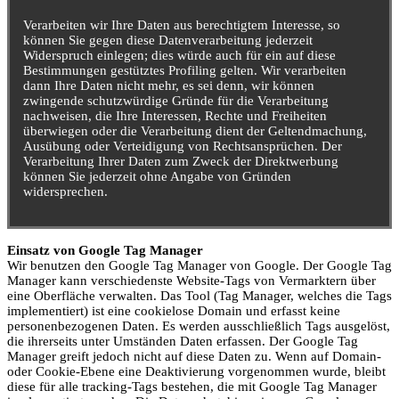
Verarbeiten wir Ihre Daten aus berechtigtem Interesse, so
können Sie gegen diese Datenverarbeitung jederzeit
Widerspruch einlegen; dies würde auch für ein auf diese
Bestimmungen gestütztes Profiling gelten. Wir verarbeiten
dann Ihre Daten nicht mehr, es sei denn, wir können
zwingende schutzwürdige Gründe für die Verarbeitung
nachweisen, die Ihre Interessen, Rechte und Freiheiten
überwiegen oder die Verarbeitung dient der Geltendmachung,
Ausübung oder Verteidigung von Rechtsansprüchen. Der
Verarbeitung Ihrer Daten zum Zweck der Direktwerbung
können Sie jederzeit ohne Angabe von Gründen
widersprechen.
Einsatz von Google Tag Manager
Wir benutzen den Google Tag Manager von Google. Der Google Tag
Manager kann verschiedenste Website-Tags von Vermarktern über
eine Oberfläche verwalten. Das Tool (Tag Manager, welches die Tags
implementiert) ist eine cookielose Domain und erfasst keine
personenbezogenen Daten. Es werden ausschließlich Tags ausgelöst,
die ihrerseits unter Umständen Daten erfassen. Der Google Tag
Manager greift jedoch nicht auf diese Daten zu. Wenn auf Domain-
oder Cookie-Ebene eine Deaktivierung vorgenommen wurde, bleibt
diese für alle tracking-Tags bestehen, die mit Google Tag Manager