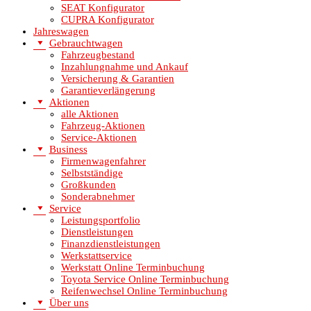
SEAT Konfigurator
CUPRA Konfigurator
Jahreswagen
Gebrauchtwagen
Fahrzeugbestand
Inzahlungnahme und Ankauf
Versicherung & Garantien
Garantieverlängerung
Aktionen
alle Aktionen
Fahrzeug-Aktionen
Service-Aktionen
Business
Firmenwagenfahrer
Selbstständige
Großkunden
Sonderabnehmer
Service
Leistungsportfolio
Dienstleistungen
Finanzdienstleistungen
Werkstattservice
Werkstatt Online Terminbuchung
Toyota Service Online Terminbuchung
Reifenwechsel Online Terminbuchung
Über uns