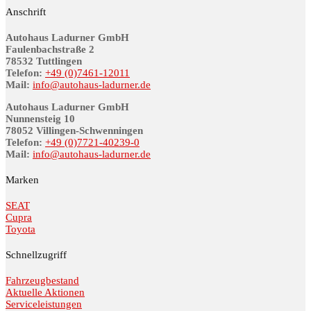
Anschrift
Autohaus Ladurner GmbH
Fau­len­bach­stra­ße 2
78532 Tutt­lin­gen
Telefon:
+49 (0)7461-12011
Mail:
info@au­to­haus-lad­ur­ner.de
Autohaus Ladurner GmbH
Nunnensteig 10
78052 Villingen-Schwenningen
Telefon:
+49 (0)7721-40239-0
Mail:
info@au­to­haus-lad­ur­ner.de
Marken
SEAT
Cupra
Toyota
Schnellzugriff
Fahrzeugbestand
Aktuelle Aktionen
Serviceleistungen