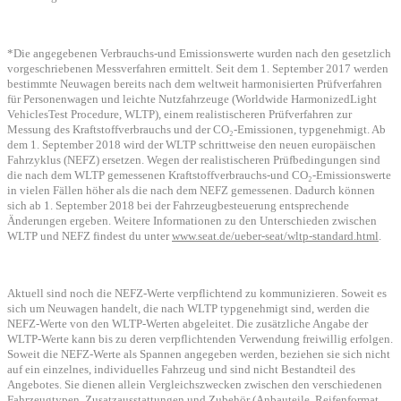
*Die angegebenen Verbrauchs-und Emissionswerte wurden nach den gesetzlich
vorgeschriebenen Messverfahren ermittelt. Seit dem 1. September 2017 werden
bestimmte Neuwagen bereits nach dem weltweit harmonisierten Prüfverfahren
für Personenwagen und leichte Nutzfahrzeuge (Worldwide HarmonizedLight
VehiclesTest Procedure, WLTP), einem realistischeren Prüfverfahren zur
Messung des Kraftstoffverbrauchs und der CO₂-Emissionen, typgenehmigt. Ab
dem 1. September 2018 wird der WLTP schrittweise den neuen europäischen
Fahrzyklus (NEFZ) ersetzen. Wegen der realistischeren Prüfbedingungen sind
die nach dem WLTP gemessenen Kraftstoffverbrauchs-und CO₂-Emissionswerte
in vielen Fällen höher als die nach dem NEFZ gemessenen. Dadurch können
sich ab 1. September 2018 bei der Fahrzeugbesteuerung entsprechende
Änderungen ergeben. Weitere Informationen zu den Unterschieden zwischen
WLTP und NEFZ findest du unter
www.seat.de/ueber-seat/wltp-standard.html
.
Aktuell sind noch die NEFZ-Werte verpflichtend zu kommunizieren. Soweit es
sich um Neuwagen handelt, die nach WLTP typgenehmigt sind, werden die
NEFZ-Werte von den WLTP-Werten abgeleitet. Die zusätzliche Angabe der
WLTP-Werte kann bis zu deren verpflichtenden Verwendung freiwillig erfolgen.
Soweit die NEFZ-Werte als Spannen angegeben werden, beziehen sie sich nicht
auf ein einzelnes, individuelles Fahrzeug und sind nicht Bestandteil des
Angebotes. Sie dienen allein Vergleichszwecken zwischen den verschiedenen
Fahrzeugtypen. Zusatzausstattungen und Zubehör (Anbauteile, Reifenformat