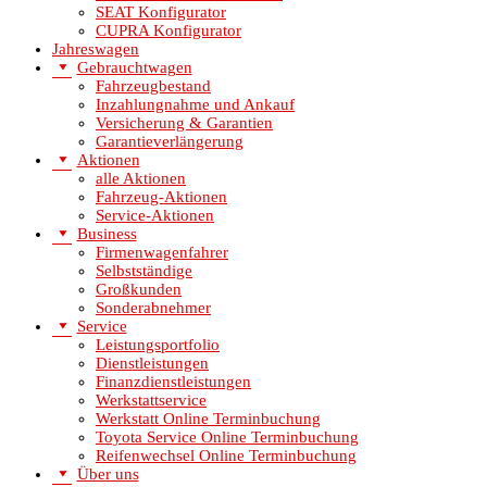
SEAT Konfigurator
CUPRA Konfigurator
Jahreswagen
Gebrauchtwagen
Fahrzeugbestand
Inzahlungnahme und Ankauf
Versicherung & Garantien
Garantieverlängerung
Aktionen
alle Aktionen
Fahrzeug-Aktionen
Service-Aktionen
Business
Firmenwagenfahrer
Selbstständige
Großkunden
Sonderabnehmer
Service
Leistungsportfolio
Dienstleistungen
Finanzdienstleistungen
Werkstattservice
Werkstatt Online Terminbuchung
Toyota Service Online Terminbuchung
Reifenwechsel Online Terminbuchung
Über uns