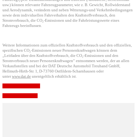
usw.) können relevante Fahrzeugparameter, wie z. B. Gewicht, Rollwiderstand
und Aerodynamik, verändern und neben Witterungs-und Verkehrsbedingungen
sowie dem individuellen Fahrverhalten den Kraftstoffverbrauch, den
Stromverbrauch, die CO₂-Emissionen und die Fahrleistungswerte eines
Fahrzeugs beeinflussen.
Weitere Informationen zum offiziellen Kraftstoffverbrauch und den offiziellen,
spezifischen CO₂-Emissionen neuer Personenkraftwagen können dem
„Leitfaden über den Kraftstoffverbrauch, die CO₂-Emissionen und den
Stromverbrauch neuer Personenkraftwagen“ entnommen werden, der an allen
Verkaufsstellen und bei der DAT Deutsche Automobil Treuhand GmbH,
Hellmuth-Hirth-Str. 1, D-73760 Ostfildern-Scharnhausen oder
unter
www.dat.de
unentgeltlich erhältlich ist.
» Schreiben Sie uns
» Ansprechpartner