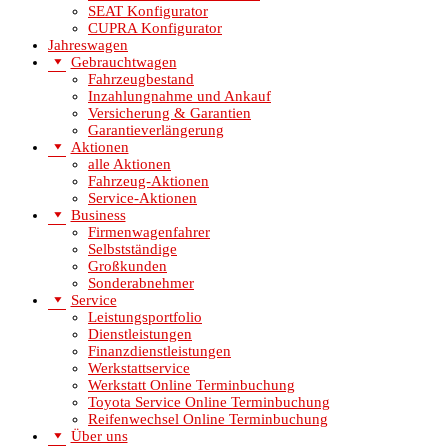
SEAT Konfigurator
CUPRA Konfigurator
Jahreswagen
Gebrauchtwagen
Fahrzeugbestand
Inzahlungnahme und Ankauf
Versicherung & Garantien
Garantieverlängerung
Aktionen
alle Aktionen
Fahrzeug-Aktionen
Service-Aktionen
Business
Firmenwagenfahrer
Selbstständige
Großkunden
Sonderabnehmer
Service
Leistungsportfolio
Dienstleistungen
Finanzdienstleistungen
Werkstattservice
Werkstatt Online Terminbuchung
Toyota Service Online Terminbuchung
Reifenwechsel Online Terminbuchung
Über uns