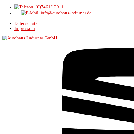
(0)7461/12011
info@autohaus-ladurner.de
Datenschutz
|
Impressum