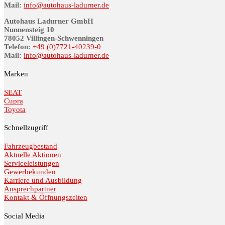
Mail:
info@au­to­haus-lad­ur­ner.de
Autohaus Ladurner GmbH
Nunnensteig 10
78052 Villingen-Schwenningen
Telefon:
+49 (0)7721-40239-0
Mail:
info@au­to­haus-lad­ur­ner.de
Marken
SEAT
Cupra
Toyota
Schnellzugriff
Fahrzeugbestand
Aktuelle Aktionen
Serviceleistungen
Gewerbekunden
Karriere und Ausbildung
Ansprechpartner
Kontakt & Öffnungszeiten
Social Media