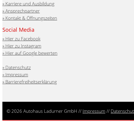
Karriere und Ausbildung
Ansprechpartner
Kontakt & Öffnungszeiten
Social Media
Hier zu Facebook
Hier zu Instagram
Hier auf Google bewerten
Datenschutz
Impressum
Barrierefreiheitserklärung
© 2026 Autohaus Ladurner GmbH //
Impressum
//
Datenschut