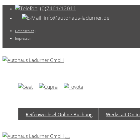
(0)7461/12011
info@autohaus-ladurner.de
Datenschutz
|
Impressum
Reifenwechsel Online-Buchung
Werkstatt Onli