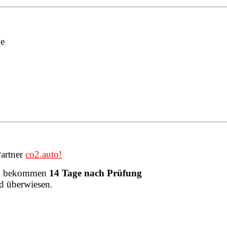
ke
Partner
co2.auto
!
und bekommen
14 Tage nach Prüfung
d überwiesen.