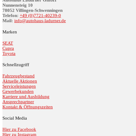
Autohaus Ladurner GmbH
Nunnensteig 10
78052 Villingen-Schwenningen
Telefon:
+49 (0)7721-40239-0
Mail:
info@au­to­haus-lad­ur­ner.de
Marken
SEAT
Cupra
Toyota
Schnellzugriff
Fahrzeugbestand
Aktuelle Aktionen
Serviceleistungen
Gewerbekunden
Karriere und Ausbildung
Ansprechpartner
Kontakt & Öffnungszeiten
Social Media
Hier zu Facebook
Hier zu Instagram