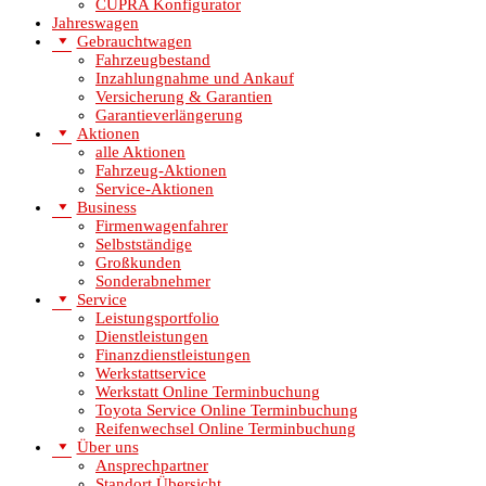
CUPRA Konfigurator
Jahreswagen
Gebrauchtwagen
Fahrzeugbestand
Inzahlungnahme und Ankauf
Versicherung & Garantien
Garantieverlängerung
Aktionen
alle Aktionen
Fahrzeug-Aktionen
Service-Aktionen
Business
Firmenwagenfahrer
Selbstständige
Großkunden
Sonderabnehmer
Service
Leistungsportfolio
Dienstleistungen
Finanzdienstleistungen
Werkstattservice
Werkstatt Online Terminbuchung
Toyota Service Online Terminbuchung
Reifenwechsel Online Terminbuchung
Über uns
Ansprechpartner
Standort Übersicht