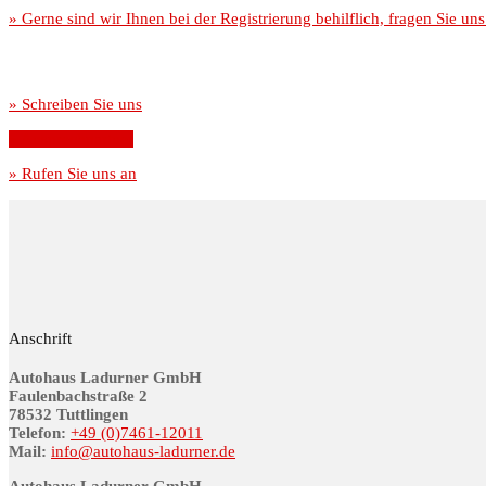
»
Gerne sind wir Ihnen bei der Registrierung behilflich, fragen Sie uns
» Schreiben Sie uns
» Ansprechpartner
» Rufen Sie uns an
Anschrift
Autohaus Ladurner GmbH
Fau­len­bach­stra­ße 2
78532 Tutt­lin­gen
Telefon:
+49 (0)7461-12011
Mail:
info@au­to­haus-lad­ur­ner.de