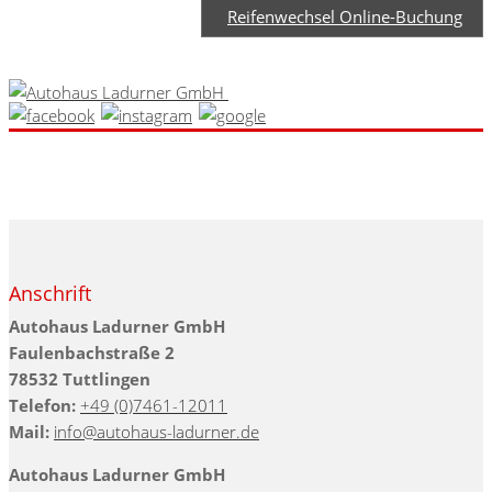
Reifenwechsel Online-Buchung
Anschrift
Autohaus Ladurner GmbH
Fau­len­bach­stra­ße 2
78532 Tutt­lin­gen
Telefon:
+49 (0)7461-12011
Mail:
info@au­to­haus-lad­ur­ner.de
Autohaus Ladurner GmbH