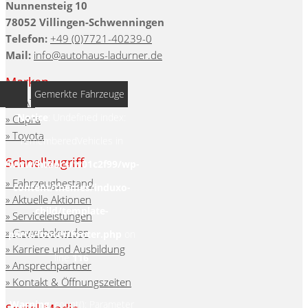
Nunnensteig 10
78052 Villingen-Schwenningen
Telefon:
+49 (0)7721-40239-0
Mail:
info@au­to­haus-lad­ur­ner.de
Marken
Gemerkte Fahrzeuge
SEAT
Notice
: Undefined index:
Cupra
Toyota
rememberedVehicles in
Schnellzugriff
/www/htdocs/w01c2f99/wp-
Fahrzeugbestand
content/themes/induxo-
Aktuelle Aktionen
child/template-
Serviceleistungen
Gewerbekunden
parts/footer/footer.php
on
Karriere und Ausbildung
line
116
Ansprechpartner
Kontakt & Öffnungszeiten
Warning
: count(): Parameter