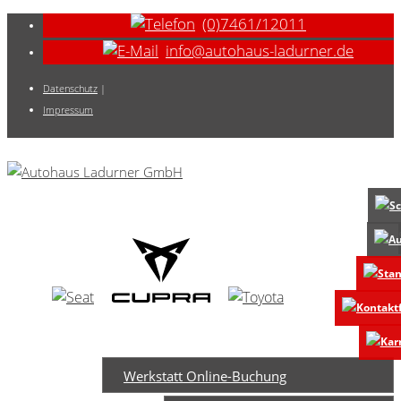
(0)7461/12011
info@autohaus-ladurner.de
Datenschutz
|
Impressum
Werkstatt Online-Buchung