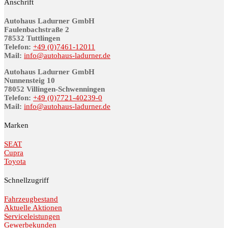
Anschrift
Autohaus Ladurner GmbH
Fau­len­bach­stra­ße 2
78532 Tutt­lin­gen
Telefon:
+49 (0)7461-12011
Mail:
info@au­to­haus-lad­ur­ner.de
Autohaus Ladurner GmbH
Nunnensteig 10
78052 Villingen-Schwenningen
Telefon:
+49 (0)7721-40239-0
Mail:
info@au­to­haus-lad­ur­ner.de
Marken
SEAT
Cupra
Toyota
Schnellzugriff
Fahrzeugbestand
Aktuelle Aktionen
Serviceleistungen
Gewerbekunden