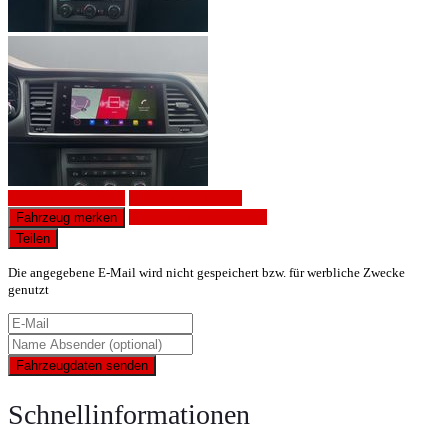
Fahrzeug anfragen
Fahrzeug drucken
Finanzierungsangebot
Fahrzeug merken
Teilen
Die angegebene E-Mail wird nicht gespeichert bzw. für werbliche Zwecke
genutzt
Fahrzeugdaten senden
Schnellinformationen