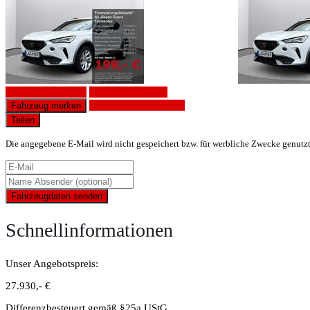
Fahrzeug anfragen
Fahrzeug drucken
Finanzierungsangebot
Fahrzeug merken
Teilen
Die angegebene E-Mail wird nicht gespeichert bzw. für werbliche Zwecke genutz
Fahrzeugdaten senden
Schnellinformationen
Unser Angebotspreis:
27.930,- €
Differenzbesteuert gemäß §25a UStG.