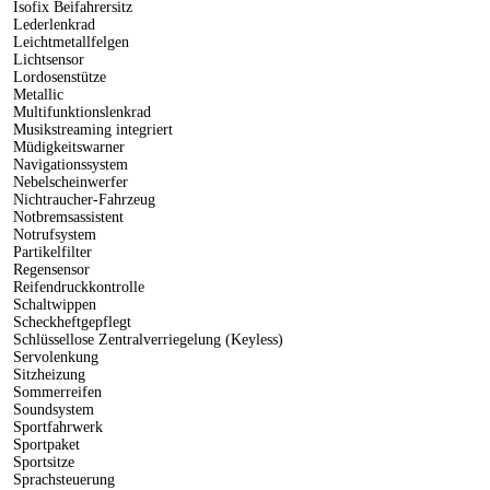
Isofix Beifahrersitz
Lederlenkrad
Leichtmetallfelgen
Lichtsensor
Lordosenstütze
Metallic
Multifunktionslenkrad
Musikstreaming integriert
Müdigkeitswarner
Navigationssystem
Nebelscheinwerfer
Nichtraucher-Fahrzeug
Notbremsassistent
Notrufsystem
Partikelfilter
Regensensor
Reifendruckkontrolle
Schaltwippen
Scheckheftgepflegt
Schlüssellose Zentralverriegelung (Keyless)
Servolenkung
Sitzheizung
Sommerreifen
Soundsystem
Sportfahrwerk
Sportpaket
Sportsitze
Sprachsteuerung