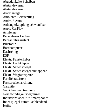
Abgedunkelte Scheiben
Abstandswarner
Abstandswarner
Alarmanlage
Ambiente-Beleuchtung
Android Auto
Anhängerkupplung schwenkbar
Apple CarPlay
Armlehne
Beheizbares Lenkrad
Berganfahrassistent
Bluetooth
Bordcomputer
Dachreling
ESP
Elektr. Fensterheber
Elektr. Heckklappe
Elektr. Seitenspiegel
Elektr. Seitenspiegel anklappbar
Elektr. Wegfahrsperre
Fernlichtassistent
Freisprecheinrichtung
Garantie
Gepäckraumabtrennung
Geschwindigkeitsbegrenzer
Induktionsladen für Smartphones
Innenspiegel autom. abblendend
Isofix