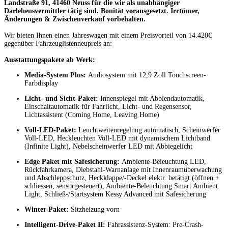
Landstraße 91, 41460 Neuss für die wir als unabhängiger
Darlehensvermittler tätig sind. Bonität vorausgesetzt. Irrtümer,
Änderungen & Zwischenverkauf vorbehalten.
Wir bieten Ihnen einen Jahreswagen mit einem Preisvorteil von 14.420€
gegenüber Fahrzeuglistenneupreis an:
Ausstattungspakete ab Werk:
Media-System Plus:
Audiosystem mit 12,9 Zoll Touchscreen-
Farbdisplay
Licht- und Sicht-Paket:
Innenspiegel mit Abblendautomatik,
Einschaltautomatik für Fahrlicht, Licht- und Regensensor,
Lichtassistent (Coming Home, Leaving Home)
Voll-LED-Paket:
Leuchtweitenregelung automatisch, Scheinwerfer
Voll-LED, Heckleuchten Voll-LED mit dynamischem Lichtband
(Infinite Light), Nebelscheinwerfer LED mit Abbiegelicht
Edge Paket mit Safesicherung:
Ambiente-Beleuchtung LED,
Rückfahrkamera, Diebstahl-Warnanlage mit Innenraumüberwachung
und Abschleppschutz, Heckklappe/-Deckel elektr. betätigt (öffnen +
schliessen, sensorgesteuert), Ambiente-Beleuchtung Smart Ambient
Light, Schließ-/Startsystem Kessy Advanced mit Safesicherung
Winter-Paket:
Sitzheizung vorn
Intelligent-Drive-Paket II:
Fahrassistenz-System: Pre-Crash-