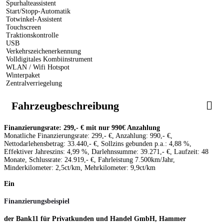
Spurhalteassistent
Start/Stopp-Automatik
Totwinkel-Assistent
Touchscreen
Traktionskontrolle
USB
Verkehrszeichenerkennung
Volldigitales Kombiinstrument
WLAN / Wifi Hotspot
Winterpaket
Zentralverriegelung
Fahrzeugbeschreibung
Finanzierungsrate: 299,- € mit nur 990€ Anzahlung
Monatliche Finanzierungsrate: 299,- €, Anzahlung: 990,- €,
Nettodarlehensbetrag: 33.440,- €, Sollzins gebunden p.a.: 4,88 %,
Effektiver Jahreszins: 4,99 %, Darlehnssumme: 39.271,- €, Laufzeit: 48
Monate, Schlussrate: 24.919,- €, Fahrleistung 7.500km/Jahr,
Minderkilometer: 2,5ct/km, Mehrkilometer: 9,9ct/km
Ein
Finanzierungsbeispiel
der Bank11 für Privatkunden und Handel GmbH, Hammer