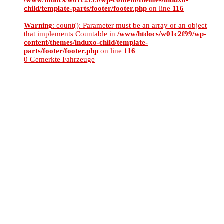
/www/htdocs/w01c2f99/wp-content/themes/induxo-
child/template-parts/footer/footer.php
on line
116
Warning
: count(): Parameter must be an array or an object
that implements Countable in
/www/htdocs/w01c2f99/wp-
content/themes/induxo-child/template-
parts/footer/footer.php
on line
116
0
Gemerkte Fahrzeuge