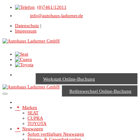
(0)7461/12011
info@autohaus-ladurner.de
Datenschutz
|
Impressum
Werkstatt Online-Buchung
Reifenwechsel Online-Buchung
Marken
SEAT
CUPRA
TOYOTA
Neuwagen
Sofort verfügbare Neuwagen
Firmen- & Gewerbekunden