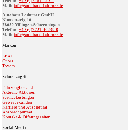
Telefon:
+49 (0)7461-12011
Mail:
info@au­to­haus-lad­ur­ner.de
Autohaus Ladurner GmbH
Nunnensteig 10
78052 Villingen-Schwenningen
Telefon:
+49 (0)7721-40239-0
Mail:
info@au­to­haus-lad­ur­ner.de
Marken
SEAT
Cupra
Toyota
Schnellzugriff
Fahrzeugbestand
Aktuelle Aktionen
Serviceleistungen
Gewerbekunden
Karriere und Ausbildung
Ansprechpartner
Kontakt & Öffnungszeiten
Social Media