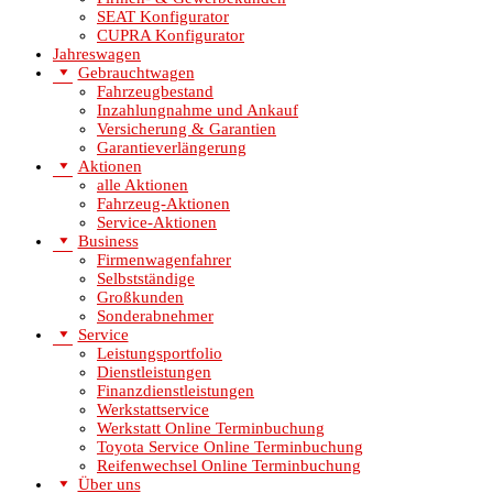
SEAT Konfigurator
CUPRA Konfigurator
Jahreswagen
Gebrauchtwagen
Fahrzeugbestand
Inzahlungnahme und Ankauf
Versicherung & Garantien
Garantieverlängerung
Aktionen
alle Aktionen
Fahrzeug-Aktionen
Service-Aktionen
Business
Firmenwagenfahrer
Selbstständige
Großkunden
Sonderabnehmer
Service
Leistungsportfolio
Dienstleistungen
Finanzdienstleistungen
Werkstattservice
Werkstatt Online Terminbuchung
Toyota Service Online Terminbuchung
Reifenwechsel Online Terminbuchung
Über uns